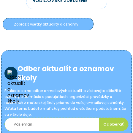
RODIČOVSKÉ ZDRUŽENIE
Zobraziť všetky aktuality a oznamy
Odber aktualít a oznamov
školy
Prihláste sa na odber e-mailových aktualít a získavajte dôležité
oznamy, informácie o podujatiach, organizácii prevádzky a
novinkách z materskej školy priamo do vašej e-mailovej schránky.
Vďaka tomu budete mať vždy prehľad o všetkom podstatnom, čo
sa v škole deje.
Odoberať