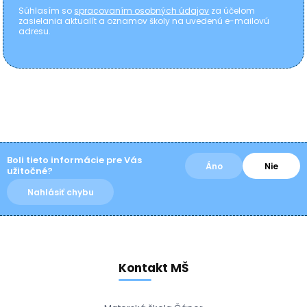
Súhlasím so
spracovaním osobných údajov
za účelom
zasielania aktualít a oznamov školy na uvedenú e-mailovú
adresu.
Boli tieto informácie pre Vás
Áno
Nie
užitočné?
Nahlásiť chybu
Kontakt MŠ